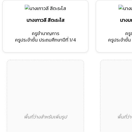
นางเกาวลี สีตะระโส
นางมณ
ครูชำนาญการ
คร
ครูประจำชั้น ประถมศึกษาปีที่ 1/4
ครูประจำชั้น
พื้นที่ว่างสำหรับเพิ่มรูป
พื้นที่ว