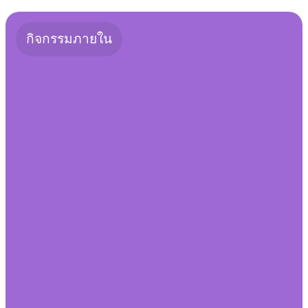
กิจกรรมภายใน
พิธีปัจฉิมนิเทศและมอบเกียรติบัตรแก่
ผู้สำเร็จการศึกษา ประจำปีการศึกษา
2568