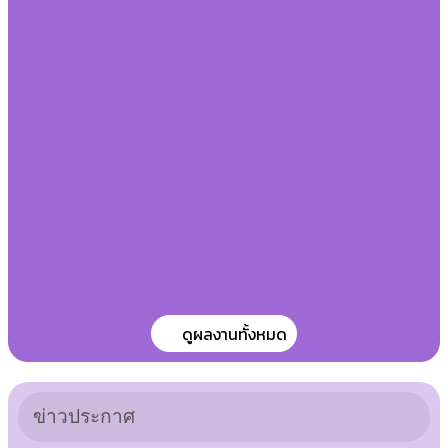
5,000เมตร) องค์กรปกครองส่วนท้อง
ถิ่นแห่งประเทศไทยภาคเหนือ ครั้งที่
40
การแข่งขันกีฬา(วิ่ง) ระหว่างโรงเรียน
ประจำจังหวัดและอำเภอ ประจำปี
2568
ดูผลงานทั้งหมด
ข่าวประกาศ