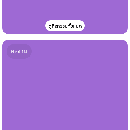
กิจกรรมเทิดทูนสถาบันพระมหากษัตริย์
วันแม่แห่งชาติ
ดูกิจกรรมทั้งหมด
ผลงาน
การแข่งขันทักษะวิชาการ ระดับกลุ่ม
โรงเรียนสังกัดเทศบาล ประจำปีการ