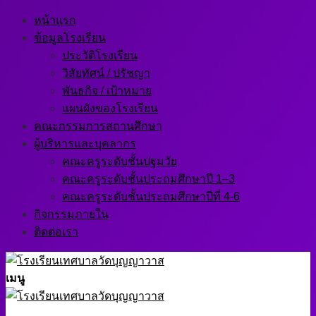
Skip
หน้าแรก
to
ข้อมูลโรงเรียน
content
ประวัติโรงเรียน
วิสัยทัศน์ / ปรัชญา
พันธกิจ / เป้าหมาย
แผนผังของโรงเรียน
คณะกรรมการสถานศึกษา
ผู้บริหารและบุคลากร
คณะครูระดับชั้นปฐมวัย
คณะครูระดับชั้นประถมศึกษาปี 1–3
คณะครูระดับชั้นประถมศึกษาปีที่ 4-6
กิจกรรมภายใน
ติดต่อเรา
เมนู